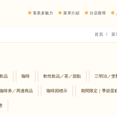
客美多魅力
菜單介紹
分店搜尋
首頁
/
菜
飲品
咖啡
軟性飲品／茶／甜點
三明治／堡
咖啡券／周邊商品
咖啡因標示
期間限定｜季節蛋
堡