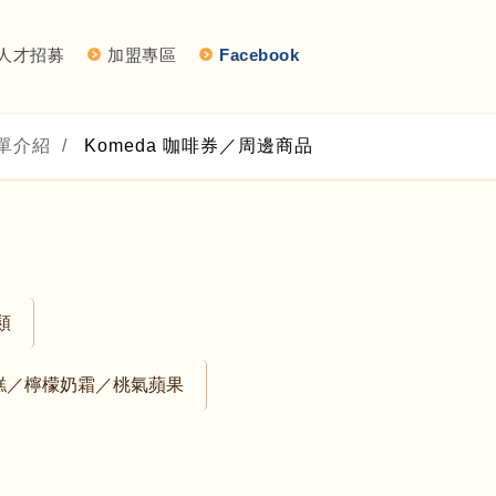
人才招募
加盟專區
Facebook
單介紹
/
Komeda 咖啡券／周邊商品
類
糕／檸檬奶霜／桃氣蘋果