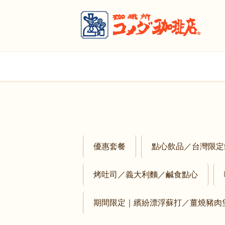
優惠套餐
點心飲品／台灣限定
烤吐司／義大利麵／鹹食點心
期間限定｜繽紛漂浮蘇打／薑燒豬肉